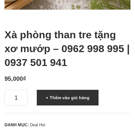
Xà phòng than tre tặng
xơ mướp – 0962 998 995 |
0937 501 941
95,000
₫
Xà
Thêm vào giỏ hàng
phòng
than
tre
DANH MỤC:
Deal Hot
tặng