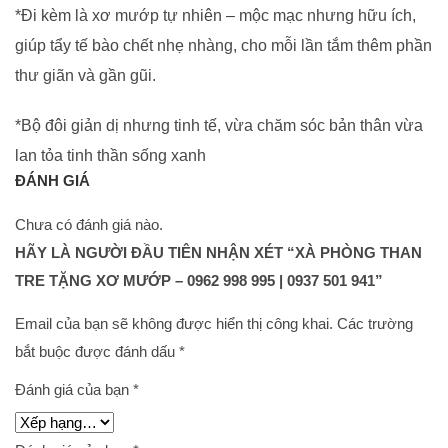
*Đi kèm là xơ mướp tự nhiên – mộc mạc nhưng hữu ích,
giúp tẩy tế bào chết nhẹ nhàng, cho mỗi lần tắm thêm phần
thư giãn và gần gũi.
*Bộ đôi giản dị nhưng tinh tế, vừa chăm sóc bản thân vừa
lan tỏa tinh thần sống xanh
ĐÁNH GIÁ
Chưa có đánh giá nào.
HÃY LÀ NGƯỜI ĐẦU TIÊN NHẬN XÉT “XÀ PHÒNG THAN
TRE TẶNG XƠ MƯỚP – 0962 998 995 | 0937 501 941”
Email của bạn sẽ không được hiển thị công khai.
Các trường
bắt buộc được đánh dấu
*
Đánh giá của bạn
*