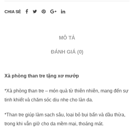
xơ
mướp
CHIA SẺ
-
0962
998
MÔ TẢ
995
ĐÁNH GIÁ (0)
|
0937
501
Xà phòng than tre tặng xơ mướp
941
số
*Xà phòng than tre – món quà từ thiên nhiên, mang đến sự
lượng
tinh khiết và chăm sóc dịu nhẹ cho làn da.
*Than tre giúp làm sạch sâu, loại bỏ bụi bẩn và dầu thừa,
trong khi vẫn giữ cho da mềm mại, thoáng mát.