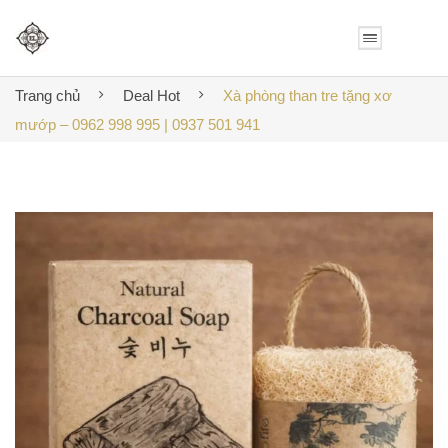
Trang chủ
Deal Hot
Xà phòng than tre tặng xơ
mướp – 0962 998 995 | 0937 501 941