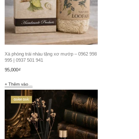
Xà phòng trái nhàu tặng xơ mướp – 0962 998
995 | 0937 501 941
95,000
₫
Thêm vào giỏ hàng
GIẢM GIÁ!