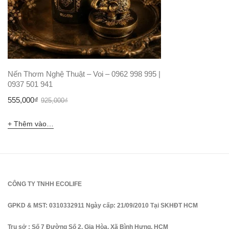
Nến Thơm Nghệ Thuật – Voi – 0962 998 995 |
0937 501 941
Giá
Giá
555,000
₫
925,000
₫
gốc
hiện
Thêm vào giỏ hàng
là:
tại
925,000₫.
là:
555,000₫.
CÔNG TY TNHH ECOLIFE
GPKD & MST: 0310332911 Ngày cấp: 21/09/2010 Tại SKHĐT HCM
Trụ sở : Số 7 Đường Số 2, Gia Hòa, Xã Bình Hưng, HCM