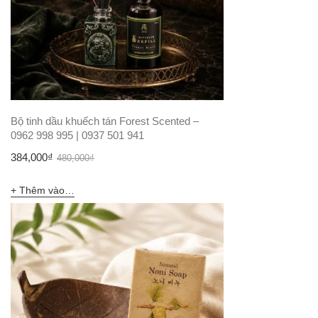
Bộ tinh dầu khuếch tán Forest Scented –
0962 998 995 | 0937 501 941
Giá
Giá
384,000
₫
480,000
₫
gốc
hiện
Thêm vào giỏ hàng
là:
tại
480,000₫.
là:
384,000₫.