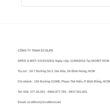
CÔNG TY TNHH ECOLIFE
GPKD & MST: 0310332911 Ngày cấp: 21/09/2010 Tại SKHĐT HCM
Trụ sở : Số 7 Đường Số 2, Gia Hòa, Xã Bình Hưng, HCM
Chi nhánh : 150 Đường 3158B, Phạm Thế Hiển, P. Bình Đông, HCM
Tel:
028. 377.30.301
-
0984.977.765
-
0937.501.941
Email:
ecolifevn@ecolifevn.net