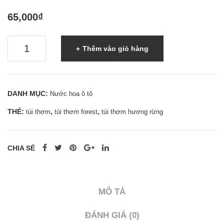
65,000
₫
Túi
Thêm vào giỏ hàng
thơm
Forest
-
DANH MỤC:
Nước hoa ô tô
Túi
THẺ:
,
,
túi thơm
túi thơm forest
túi thơm hương rừng
thơm
thảo
dược
CHIA SẺ
cho
xe
hơi
MÔ TẢ
hương
rừng
ĐÁNH GIÁ (0)