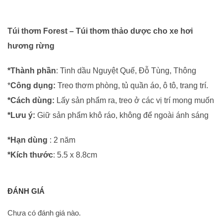
-
0962
998
Túi thơm Forest – Túi thơm thảo dược cho xe hơi
995
hương rừng
|
0937
*Thành phần
: Tinh dầu Nguyệt Quế, Đỗ Tùng, Thông
501
*
Công dụng:
Treo thơm phòng, tủ quần áo, ô tô, trang trí.
941
*Cách dùng:
Lấy sản phẩm ra, treo ở các vị trí mong muốn
số
*Lưu ý:
Giữ sản phẩm khô ráo, không để ngoài ánh sáng
lượng
*Hạn dùng
: 2 năm
*Kích thước
: 5.5 x 8.8cm
ĐÁNH GIÁ
Chưa có đánh giá nào.