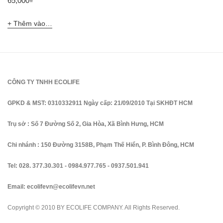
65,000
₫
Thêm vào giỏ hàng
CÔNG TY TNHH ECOLIFE
GPKD & MST: 0310332911 Ngày cấp: 21/09/2010 Tại SKHĐT HCM
Trụ sở : Số 7 Đường Số 2, Gia Hòa, Xã Bình Hưng, HCM
Chi nhánh : 150 Đường 3158B, Phạm Thế Hiển, P. Bình Đông, HCM
Tel:
028. 377.30.301
-
0984.977.765
-
0937.501.941
Email:
ecolifevn@ecolifevn.net
Copyright © 2010 BY ECOLIFE COMPANY. All Rights Reserved.