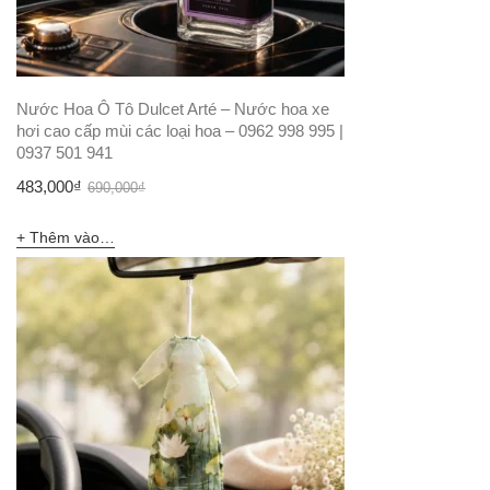
Nước Hoa Ô Tô Dulcet Arté – Nước hoa xe
hơi cao cấp mùi các loại hoa – 0962 998 995 |
0937 501 941
Giá
Giá
483,000
₫
690,000
₫
gốc
hiện
Thêm vào giỏ hàng
là:
tại
690,000₫.
là:
483,000₫.