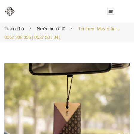
Trang chủ
Nước hoa ô tô
Túi thơm May mắn –
0962 998 995 | 0937 501 941