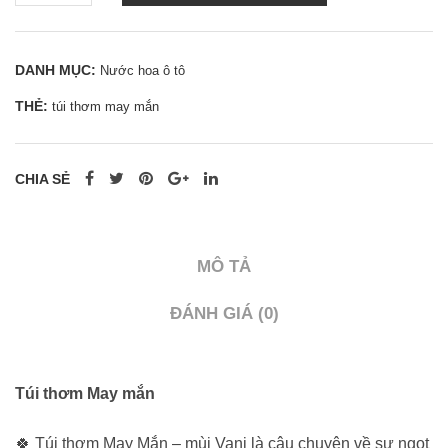
May
mắn
DANH MỤC:
Nước hoa ô tô
-
THẺ:
túi thơm may mắn
0962
998
995
CHIA SẺ
|
0937
501
MÔ TẢ
941
số
ĐÁNH GIÁ (0)
lượng
Túi thơm May mắn
🍀 Túi thơm May Mắn – mùi Vani là câu chuyện về sự ngọt