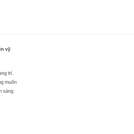
998
995
|
0937
501
941
ên vỹ
số
lượng
ng trí.
ong muốn
h sáng