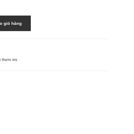
o giỏ hàng
i thơm iris