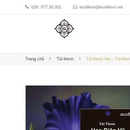
028. 377.30.301
ecolifevn@ecolifevn.net
Trang chủ
Túi thơm
Túi thơm Iris – Túi th