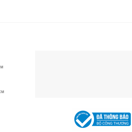
CM
HCM