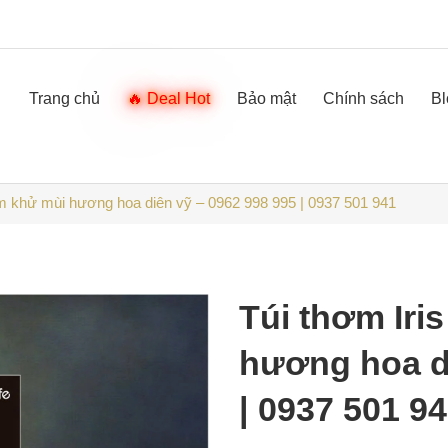
Trang chủ
Deal Hot
Bảo mật
Chính sách
Bl
ơm khử mùi hương hoa diên vỹ – 0962 998 995 | 0937 501 941
Túi thơm Iri
hương hoa di
| 0937 501 9