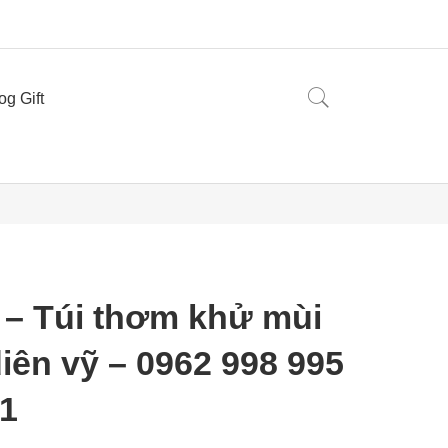
og Gift
s – Túi thơm khử mùi
ên vỹ – 0962 998 995
41