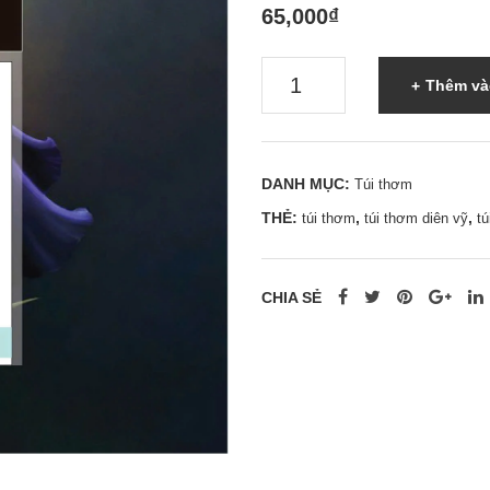
65,000
₫
Túi
Thêm và
thơm
Iris
-
DANH MỤC:
Túi thơm
Túi
THẺ:
,
,
túi thơm
túi thơm diên vỹ
tú
thơm
khử
mùi
CHIA SẺ
hương
hoa
diên
vỹ
-
0962