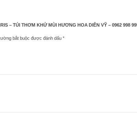
S – TÚI THƠM KHỬ MÙI HƯƠNG HOA DIÊN VỸ – 0962 998 995 |
rường bắt buộc được đánh dấu
*