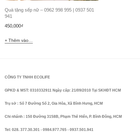
Quà tặng sếp nữ – 0962 998 995 | 0937 501
941
450,000
₫
Thêm vào giỏ hàng
CÔNG TY TNHH ECOLIFE
GPKD & MST: 0310332911 Ngày cấp: 21/09/2010 Tại SKHĐT HCM
Trụ sở : Số 7 Đường Số 2, Gia Hòa, Xã Bình Hưng, HCM
Chi nhánh : 150 Đường 3158B, Phạm Thế Hiển, P. Bình Đông, HCM
Tel:
028. 377.30.301
-
0984.977.765
-
0937.501.941