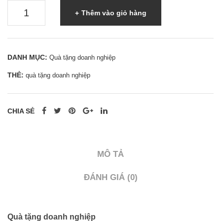
Quà
Thêm vào giỏ hàng
tặng
doanh
nghiệp
DANH MỤC:
Quà tặng doanh nghiệp
-
THẺ:
quà tặng doanh nghiệp
0962
998
995
CHIA SẺ
|
0937
501
MÔ TẢ
941
số
ĐÁNH GIÁ (0)
lượng
Quà tặng doanh nghiệp