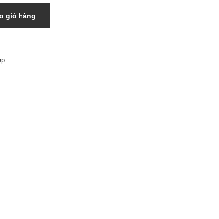
o giỏ hàng
ệp