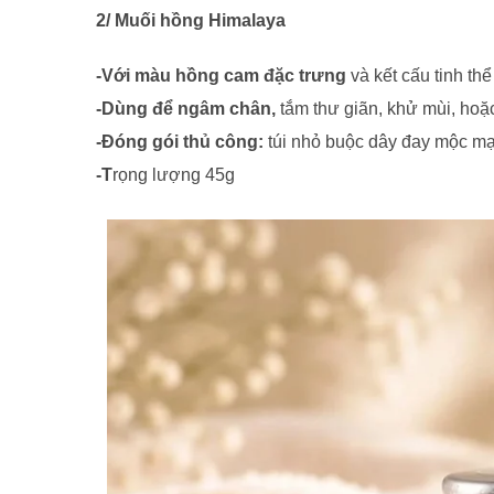
2/ Muối hồng Himalaya
-Với màu hồng cam đặc trưng
và kết cấu tinh th
-Dùng để ngâm chân,
tắm thư giãn, khử mùi, hoặc
-Đóng gói thủ công:
túi nhỏ buộc dây đay mộc mạc
-T
rọng lượng 45g