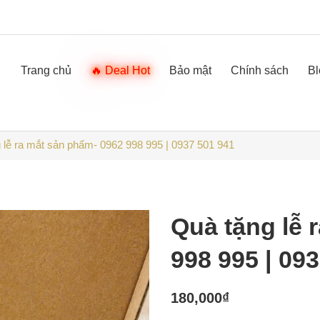
Trang chủ
Deal Hot
Bảo mật
Chính sách
Bl
lễ ra mắt sản phẩm- 0962 998 995 | 0937 501 941
Quà tặng lễ 
998 995 | 09
180,000
₫