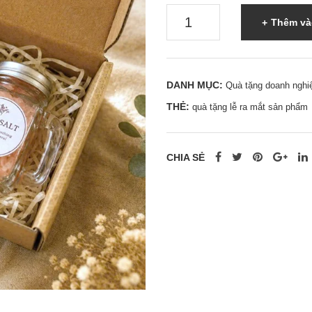
Quà
Thêm và
tặng
lễ
ra
DANH MỤC:
Quà tặng doanh nghi
mắt
THẺ:
quà tặng lễ ra mắt sản phẩm
sản
phẩm-
0962
CHIA SẺ
998
995
|
0937
501
941
số
lượng