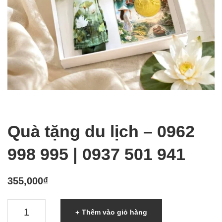
Quà tặng du lịch – 0962
998 995 | 0937 501 941
355,000
₫
Quà
Thêm vào giỏ hàng
tặng