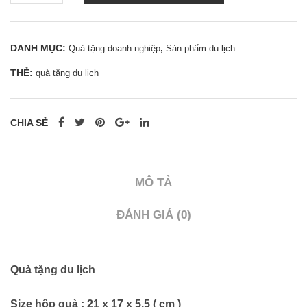
du
lịch
DANH MỤC:
,
Quà tặng doanh nghiệp
Sản phẩm du lịch
-
THẺ:
quà tặng du lịch
0962
998
995
CHIA SẺ
|
0937
501
MÔ TẢ
941
số
ĐÁNH GIÁ (0)
lượng
Quà tặng du lịch
Size hộp quà : 21 x 17 x 5,5 ( cm )