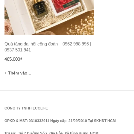
Quà tặng đại hội công đoàn – 0962 998 995 |
0937 501 941
465,000
₫
Thêm vào giỏ hàng
CÔNG TY TNHH ECOLIFE
GPKD & MST: 0310332911 Ngày cấp: 21/09/2010 Tại SKHĐT HCM
Trụ sở : Số 7 Đường Số 2, Gia Hòa, Xã Bình Hưng, HCM