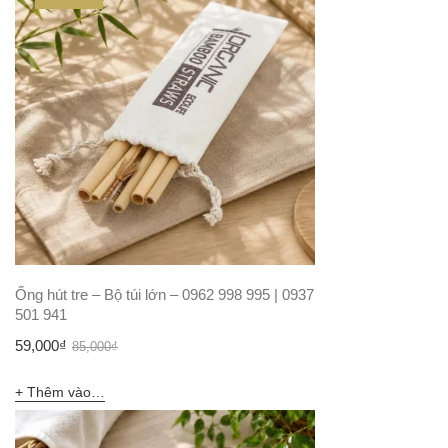
Ống hút tre – Bộ túi lớn – 0962 998 995 | 0937
501 941
Giá
Giá
59,000
₫
85,000
₫
gốc
hiện
Thêm vào giỏ hàng
là:
tại
85,000₫.
là: