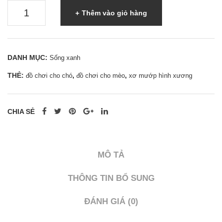
Xơ
Thêm vào giỏ hàng
mướp
hình
xương-
DANH MỤC:
Sống xanh
Xơ
THẺ:
,
,
đồ chơi cho chó
đồ chơi cho mèo
xơ mướp hình xương
mướp
thiên
nhiên
CHIA SẺ
-
0962
998
MÔ TẢ
995
|
THÔNG TIN BỔ SUNG
0937
ĐÁNH GIÁ (0)
501
941