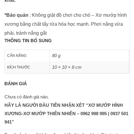
khác
*Bảo quản
: Không giặt đồ chơi cho chó – Xơ mướp hình
xương bằng chất tẩy rửa hóa học mạnh. Phơi nắng vừa
phải, tránh nắng gắt
THÔNG TIN BỔ SUNG
80 g
CÂN NẶNG
10 × 10 × 8 cm
KÍCH THƯỚC
ĐÁNH GIÁ
Chưa có đánh giá nào.
HÃY LÀ NGƯỜI ĐẦU TIÊN NHẬN XÉT “XƠ MƯỚP HÌNH
XƯƠNG-XƠ MƯỚP THIÊN NHIÊN – 0962 998 995 | 0937 501
941”