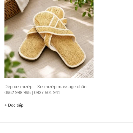
59,000₫.
Dép xơ mướp – Xơ mướp massage chân –
0962 998 995 | 0937 501 941
Đọc tiếp