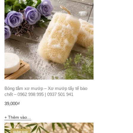
36,000₫.
Bông tắm xơ mướp – Xơ mướp tẩy tế bào
chết – 0962 998 995 | 0937 501 941
39,000
₫
Thêm vào giỏ hàng
GIẢM GIÁ!