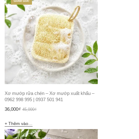
GIẢM GIÁ!
Xơ mướp rửa chén – Xơ mướp xuất khẩu –
0962 998 995 | 0937 501 941
Giá
Giá
36,000
₫
45,000
₫
gốc
hiện
Thêm vào giỏ hàng
là:
tại
45,000₫.
là: