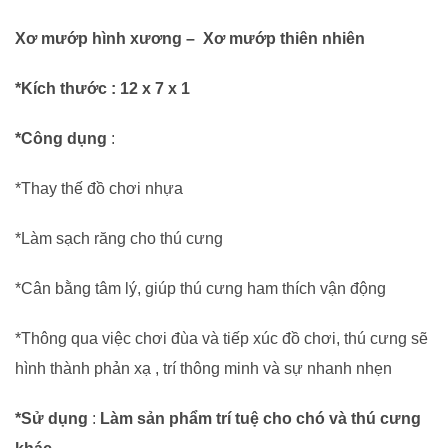
số
Xơ mướp hình xương – Xơ mướp thiên nhiên
lượng
*Kích thước : 12 x 7 x 1
*Công dụng
:
*Thay thế đồ chơi nhựa
*Làm sạch răng cho thú cưng
*Cân bằng tâm lý, giúp thú cưng ham thích vận động
*Thông qua việc chơi đùa và tiếp xúc đồ chơi, thú cưng sẽ
hình thành phản xạ , trí thông minh và sự nhanh nhẹn
*Sử dụng
:
Làm sản phẩm trí tuệ cho chó và thú cưng