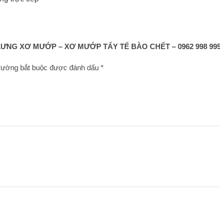
NG XƠ MƯỚP – XƠ MƯỚP TẨY TẾ BÀO CHẾT – 0962 998 995 |
rường bắt buộc được đánh dấu
*