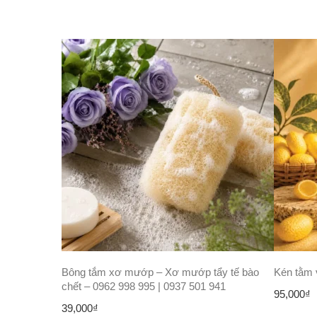
Bông tắm xơ mướp – Xơ mướp tẩy tế bào
Kén tằm 
chết – 0962 998 995 | 0937 501 941
95,000
₫
39,000
₫