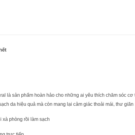
998
995
|
0937
501
941
hết
số
lượng
al là sản phẩm hoàn hảo cho những ai yêu thích chăm sóc cơ t
ạch da hiệu quả mà còn mang lại cảm giác thoải mái, thư giãn
i xà phòng rồi làm sạch
ng trực tiếp