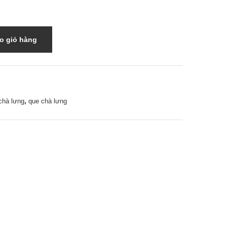
o giỏ hàng
00₫.
00₫.
,
chà lưng
que chà lưng