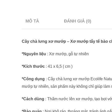
MÔ TẢ
ĐÁNH GIÁ (0)
Cây chà lưng xơ mướp – Xơ mướp tẩy tế bào c
*Nguyên liệu
: Xơ mướp, gỗ tự nhiên
*Kích thước
: 41 x 6,5 ( cm )
*Công dụng
: Cây chà lưng xơ mướp Ecolife Natur
mướp tự nhiên, sản phẩm này không chỉ giúp làm s
*Cách dùng
: Thấm nước lên xơ mướp, tạo bọt vớ
*Bảo quản
: Nơi khô ráo, thoáng mát, tránh ánh nắ