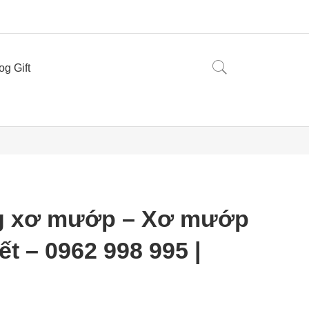
og Gift
g xơ mướp – Xơ mướp
ết – 0962 998 995 |