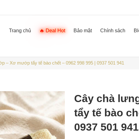
Trang chủ
Deal Hot
Bảo mật
Chính sách
Bl
 – Xơ mướp tẩy tế bào chết – 0962 998 995 | 0937 501 941
Cây chà lưn
tẩy tế bào ch
0937 501 941