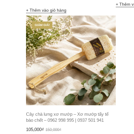
Thêm v
Thêm vào giỏ hàng
GIẢM GIÁ!
Cây chà lưng xơ mướp – Xơ mướp tẩy tế
bào chết – 0962 998 995 | 0937 501 941
Giá
Giá
105,000
₫
150,000
₫