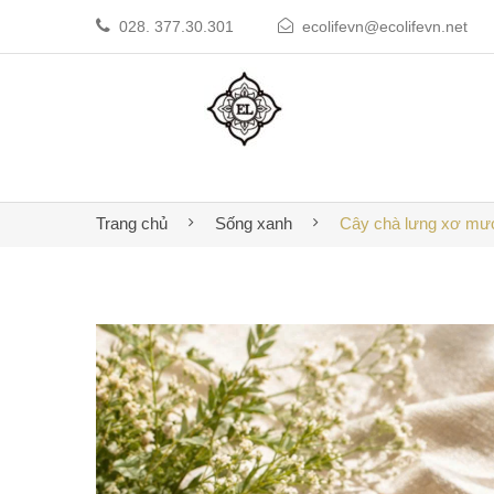
028. 377.30.301
ecolifevn@ecolifevn.net
Trang chủ
Sống xanh
Cây chà lưng xơ mướp