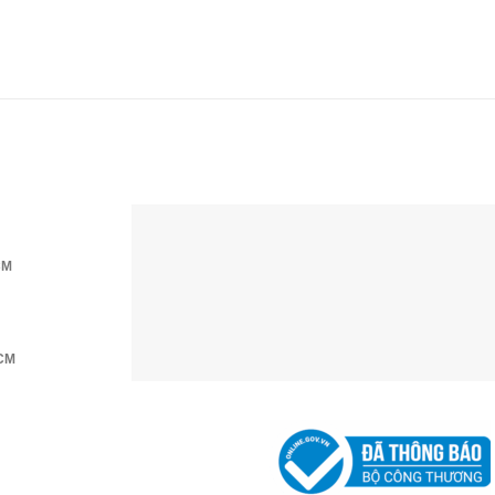
CM
HCM