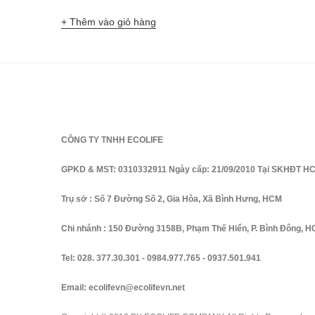
gốc
hiện
Thêm vào giỏ hàng
là:
tại
150,000₫.
là:
105,000₫.
CÔNG TY TNHH ECOLIFE
GPKD & MST: 0310332911 Ngày cấp: 21/09/2010 Tại SKHĐT H
Trụ sở : Số 7 Đường Số 2, Gia Hòa, Xã Bình Hưng, HCM
Chi nhánh : 150 Đường 3158B, Phạm Thế Hiển, P. Bình Đông, 
Tel:
028. 377.30.301
-
0984.977.765
-
0937.501.941
Email:
ecolifevn@ecolifevn.net