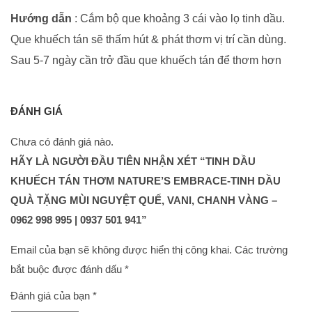
Hướng dẫn
: Cắm bộ que khoảng 3 cái vào lọ tinh dầu.
Que khuếch tán sẽ thấm hút & phát thơm vị trí cần dùng.
Sau 5-7 ngày cần trở đầu que khuếch tán để thơm hơn
ĐÁNH GIÁ
Chưa có đánh giá nào.
HÃY LÀ NGƯỜI ĐẦU TIÊN NHẬN XÉT “TINH DẦU
KHUẾCH TÁN THƠM NATURE’S EMBRACE-TINH DẦU
QUÀ TẶNG MÙI NGUYỆT QUẾ, VANI, CHANH VÀNG –
0962 998 995 | 0937 501 941”
Email của bạn sẽ không được hiển thị công khai.
Các trường
bắt buộc được đánh dấu
*
Đánh giá của bạn
*