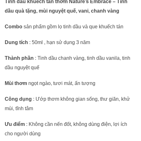
Tinh dầu khuếch tán thơm Nature’s Embrace – Tinh
vàng
dầu quà tặng, mùi nguyệt quế, vani, chanh vàng
-
0962
Combo
sản phẩm gồm lọ tinh dầu và que khuếch tán
998
Dung tích
: 50ml , hạn sử dụng 3 năm
995
|
Thành phần
: Tinh dầu chanh vàng, tinh dầu vanila, tinh
0937
dầu nguyệt quế
501
941
Mùi thơm
ngọt ngào, tươi mát, ấn tượng
số
lượng
Công dụng
: Ướp thơm không gian sống, thư giãn, khử
mùi, tĩnh tâm
Ưu điểm
: Không cần nến đốt, không dùng điện, lợi ích
cho người dùng