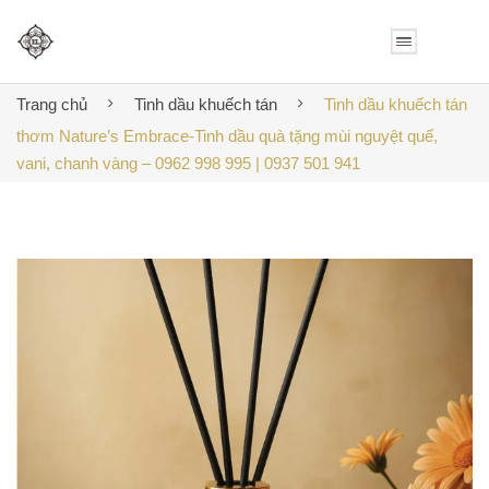
Trang chủ
Tinh dầu khuếch tán
Tinh dầu khuếch tán
thơm Nature’s Embrace-Tinh dầu quà tặng mùi nguyệt quế,
vani, chanh vàng – 0962 998 995 | 0937 501 941