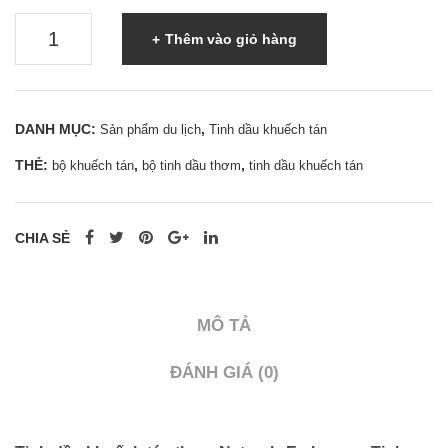
Tinh
Thêm vào giỏ hàng
dầu
khuếch
tán
DANH MỤC:
,
Sản phẩm du lịch
Tinh dầu khuếch tán
thơm
THẺ:
,
,
bộ khuếch tán
bộ tinh dầu thơm
tinh dầu khuếch tán
Nature's
Embrace-
Tinh
CHIA SẺ
dầu
quà
tặng
MÔ TẢ
mùi
nguyệt
ĐÁNH GIÁ (0)
quế,
vani,
chanh