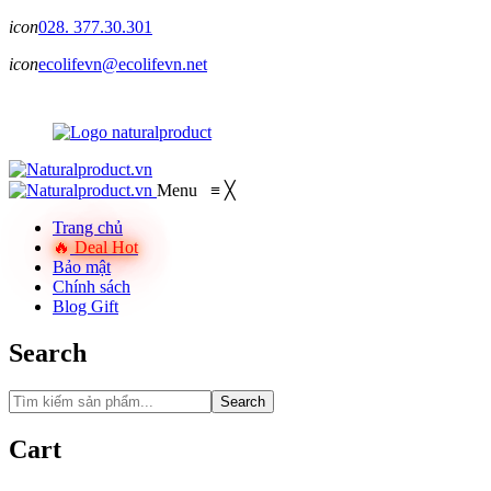
icon
028. 377.30.301
icon
ecolifevn@ecolifevn.net
Menu
≡
╳
Trang chủ
Deal Hot
Bảo mật
Chính sách
Blog Gift
Search
Search
Cart