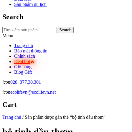
Sản phẩm du lịch
Search
Search
Menu
Trang chủ
Bảo mật thông tin
Chính sách
Deal hot
Giỏ hàng
Blog Gift
icon
028. 377.30.301
icon
ecolifevn@ecolifevn.net
Cart
Trang chủ
/
Sản phẩm được gắn thẻ “bộ tinh dầu thơm”
bộ tinh dầu thơm