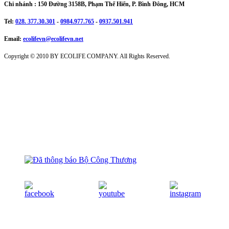
Chi nhánh : 150 Đường 3158B, Phạm Thế Hiển, P. Bình Đông, HCM
Tel:
028. 377.30.301
-
0984.977.765
-
0937.501.941
Email:
ecolifevn@ecolifevn.net
Copyright © 2010 BY ECOLIFE COMPANY. All Rights Reserved.