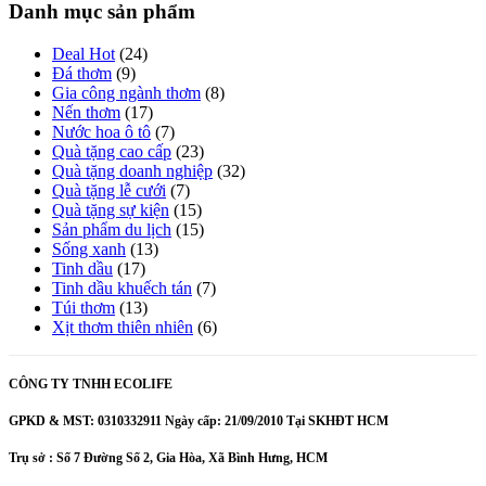
Danh mục sản phẩm
Deal Hot
(24)
Đá thơm
(9)
Gia công ngành thơm
(8)
Nến thơm
(17)
Nước hoa ô tô
(7)
Quà tặng cao cấp
(23)
Quà tặng doanh nghiệp
(32)
Quà tặng lễ cưới
(7)
Quà tặng sự kiện
(15)
Sản phẩm du lịch
(15)
Sống xanh
(13)
Tinh dầu
(17)
Tinh dầu khuếch tán
(7)
Túi thơm
(13)
Xịt thơm thiên nhiên
(6)
CÔNG TY TNHH ECOLIFE
GPKD & MST: 0310332911 Ngày cấp: 21/09/2010 Tại SKHĐT HCM
Trụ sở : Số 7 Đường Số 2, Gia Hòa, Xã Bình Hưng, HCM