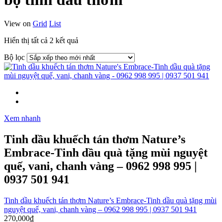
View on
Grid
List
Đã
Hiển thị tất cả 2 kết quả
sắp
Bộ lọc
xếp
theo
mới
nhất
Xem nhanh
Tinh dầu khuếch tán thơm Nature’s
Embrace-Tinh dầu quà tặng mùi nguyệt
quế, vani, chanh vàng – 0962 998 995 |
0937 501 941
Tinh dầu khuếch tán thơm Nature’s Embrace-Tinh dầu quà tặng mùi
nguyệt quế, vani, chanh vàng – 0962 998 995 | 0937 501 941
270,000
₫