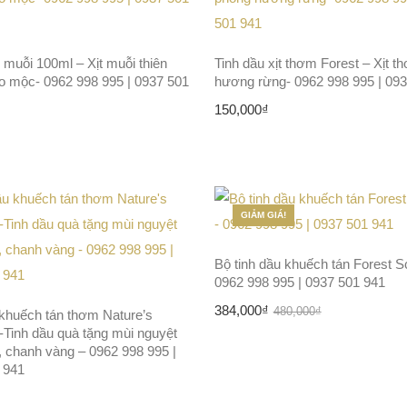
 muỗi 100ml – Xịt muỗi thiên
Tinh dầu xịt thơm Forest – Xịt 
ảo mộc- 0962 998 995 | 0937 501
hương rừng- 0962 998 995 | 093
150,000
₫
GIẢM GIÁ!
Bộ tinh dầu khuếch tán Forest S
0962 998 995 | 0937 501 941
Giá
Giá
384,000
₫
480,000
₫
 khuếch tán thơm Nature’s
Tinh dầu quà tặng mùi nguyệt
gốc
hiện
, chanh vàng – 0962 998 995 |
là:
tại
 941
480,000₫.
là: