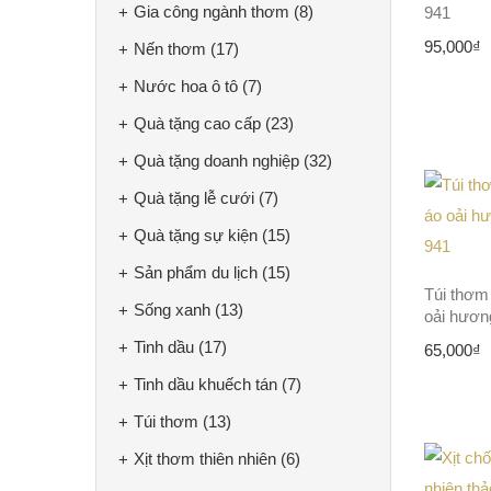
Gia công ngành thơm
(8)
941
95,000
₫
Nến thơm
(17)
Nước hoa ô tô
(7)
Quà tặng cao cấp
(23)
Quà tặng doanh nghiệp
(32)
Quà tặng lễ cưới
(7)
Quà tặng sự kiện
(15)
Sản phẩm du lịch
(15)
Túi thơm
Sống xanh
(13)
oải hươn
Tinh dầu
(17)
65,000
₫
Tinh dầu khuếch tán
(7)
Túi thơm
(13)
Xịt thơm thiên nhiên
(6)