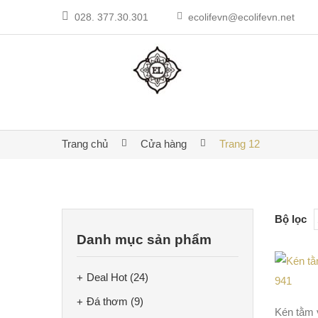
028. 377.30.301
ecolifevn@ecolifevn.net
Trang chủ
Cửa hàng
Trang 12
Bộ lọc
Danh mục sản phẩm
Deal Hot
(24)
Đá thơm
(9)
Kén tằm 