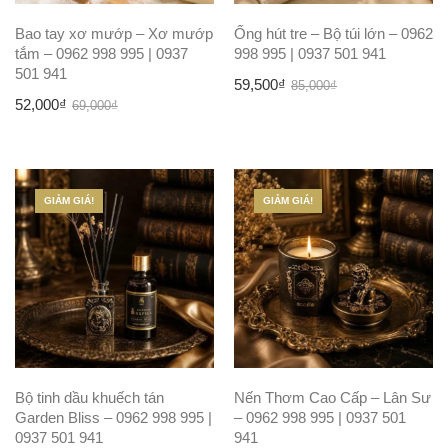
Bao tay xơ mướp – Xơ mướp
Ống hút tre – Bộ túi lớn – 0962
tắm – 0962 998 995 | 0937
998 995 | 0937 501 941
501 941
Giá
Giá
59,500
₫
85,000
₫
Giá
Giá
52,000
₫
69,000
₫
gốc
hiện
gốc
hiện
là:
tại
là:
tại
85,000₫.
là:
69,000₫.
là:
59,500₫.
GIẢM GIÁ!
GIẢM GIÁ!
52,000₫.
Bộ tinh dầu khuếch tán
Nến Thơm Cao Cấp – Lân Sư
Garden Bliss – 0962 998 995 |
– 0962 998 995 | 0937 501
0937 501 941
941