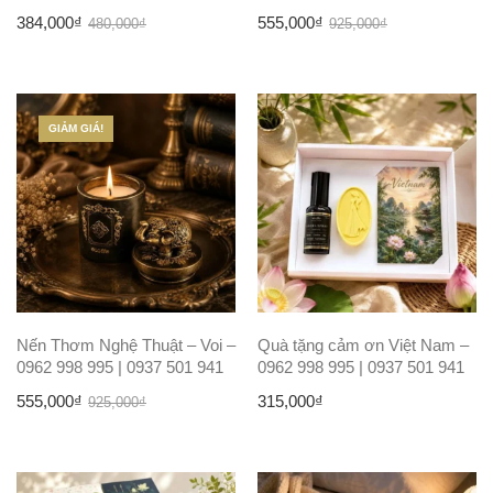
Giá
Giá
Giá
Giá
384,000
₫
555,000
₫
480,000
₫
925,000
₫
gốc
hiện
gốc
hiện
là:
tại
là:
tại
480,000₫.
là:
925,000₫.
là:
GIẢM GIÁ!
384,000₫.
555,000₫.
Nến Thơm Nghệ Thuật – Voi –
Quà tặng cảm ơn Việt Nam –
0962 998 995 | 0937 501 941
0962 998 995 | 0937 501 941
Giá
Giá
555,000
₫
315,000
₫
925,000
₫
gốc
hiện
là:
tại
925,000₫.
là: