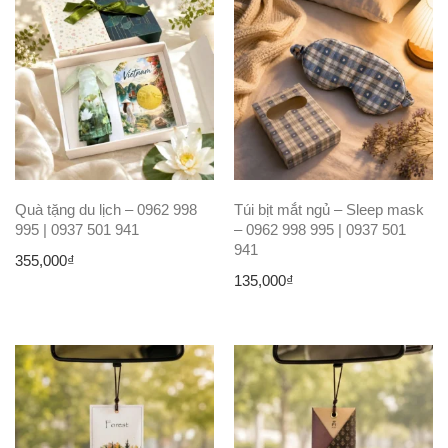
555,000₫.
Quà tặng du lịch – 0962 998
Túi bịt mắt ngủ – Sleep mask
995 | 0937 501 941
– 0962 998 995 | 0937 501
941
355,000
₫
135,000
₫