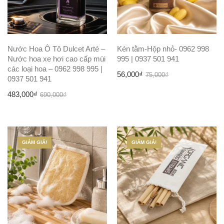
Nước Hoa Ô Tô Dulcet Arté –
Kén tằm-Hộp nhỏ- 0962 998
Nước hoa xe hơi cao cấp mùi
995 | 0937 501 941
các loại hoa – 0962 998 995 |
Giá
Giá
56,000
₫
75,000
₫
0937 501 941
gốc
hiện
Giá
Giá
483,000
₫
690,000
₫
là:
tại
gốc
hiện
75,000₫.
là:
là:
tại
56,000₫.
690,000₫.
là:
GIẢM GIÁ!
GIẢM GIÁ!
483,000₫.