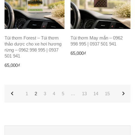
Túi thơm Forest – Túi thơm
Túi thơm May mắn – 0962
thảo dược cho xe hơi hương
998 995 | 0937 501 941
rừng – 0962 998 995 | 0937
65,000
₫
501 941
65,000
₫
1
2
3
4
5
…
13
14
15