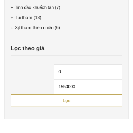
Tinh dầu khuếch tán
(7)
Túi thơm
(13)
Xịt thơm thiên nhiên
(6)
Lọc theo giá
Giá
Giá
tối
tối
thiểu
đa
Lọc