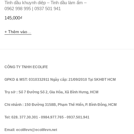
Tinh dầu khuynh diệp – Tinh dầu làm ấm –
0962 998 995 | 0937 501 941
145,000
₫
Thêm vào giỏ hàng
CÔNG TY TNHH ECOLIFE
GPKD & MST: 0310332911 Ngày cấp: 21/09/2010 Tại SKHĐT HCM
Trụ sở : Số 7 Đường Số 2, Gia Hòa, Xã Bình Hưng, HCM
Chi nhánh : 150 Đường 3158B, Phạm Thế Hiển, P. Bình Đông, HCM
Tel:
028. 377.30.301
-
0984.977.765
-
0937.501.941
Email:
ecolifevn@ecolifevn.net