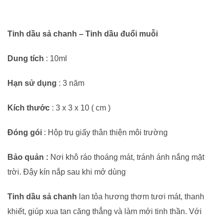
501
941
Tinh dầu sả chanh – Tinh dầu đuổi muỗi
số
lượng
Dung tích
: 10ml
Hạn sử dụng
: 3 năm
Kích thước
: 3 x 3 x 10 ( cm )
Đóng gói
: Hộp trụ giấy thân thiện môi trường
Bảo quản :
Nơi khô ráo thoáng mát, tránh ánh nắng mặt
trời. Đậy kín nắp sau khi mở dùng
Tinh dầu sả chanh
lan tỏa hương thơm tươi mát, thanh
khiết, giúp xua tan căng thẳng và làm mới tinh thần. Với