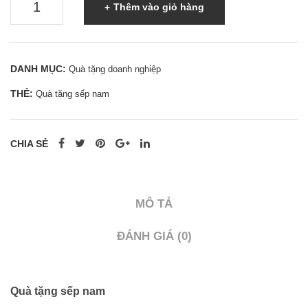
Thêm vào giỏ hàng
tặng
sếp
nam
DANH MỤC:
Quà tặng doanh nghiệp
-
THẺ:
Quà tặng sếp nam
0962
998
995
CHIA SẺ
|
0937
501
MÔ TẢ
941
số
ĐÁNH GIÁ (0)
lượng
Quà tặng sếp nam