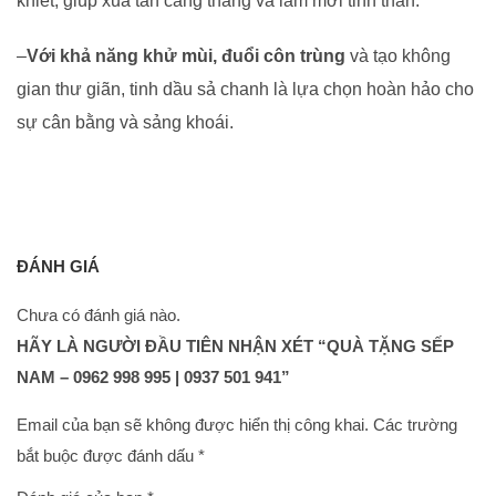
khiết, giúp xua tan căng thẳng và làm mới tinh thần.
–
Với khả năng khử mùi, đuổi côn trùng
và tạo không
gian thư giãn, tinh dầu sả chanh là lựa chọn hoàn hảo cho
sự cân bằng và sảng khoái.
ĐÁNH GIÁ
Chưa có đánh giá nào.
HÃY LÀ NGƯỜI ĐẦU TIÊN NHẬN XÉT “QUÀ TẶNG SẾP
NAM – 0962 998 995 | 0937 501 941”
Email của bạn sẽ không được hiển thị công khai.
Các trường
bắt buộc được đánh dấu
*