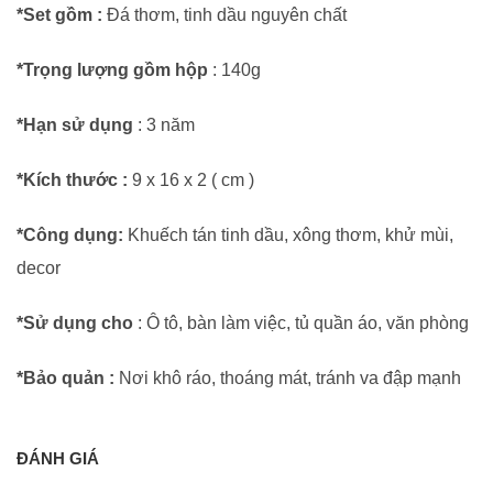
995
*Set gồm :
Đá thơm, tinh dầu nguyên chất
|
*Trọng lượng gồm hộp
: 140g
0937
501
*Hạn sử dụng
: 3 năm
941
số
*Kích thước :
9 x 16 x 2 ( cm )
lượng
*Công dụng:
Khuếch tán tinh dầu, xông thơm, khử mùi,
decor
*Sử dụng cho
: Ô tô, bàn làm việc, tủ quần áo, văn phòng
*Bảo quản :
Nơi khô ráo, thoáng mát, tránh va đập mạnh
ĐÁNH GIÁ