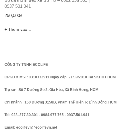
Bộ đá thơm treo xe Sư Tử – 0962 998 995 |
0937 501 941
290,000
₫
Thêm vào giỏ hàng
CÔNG TY TNHH ECOLIFE
GPKD & MST: 0310332911 Ngày cấp: 21/09/2010 Tại SKHĐT HCM
Trụ sở : Số 7 Đường Số 2, Gia Hòa, Xã Bình Hưng, HCM
Chi nhánh : 150 Đường 3158B, Phạm Thế Hiển, P. Bình Đông, HCM
Tel:
028. 377.30.301
-
0984.977.765
-
0937.501.941
Email:
ecolifevn@ecolifevn.net