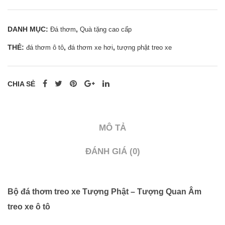
thơm
treo
DANH MỤC:
,
Đá thơm
Quà tặng cao cấp
xe
THẺ:
,
,
đá thơm ô tô
đá thơm xe hơi
tượng phật treo xe
Tượng
Phật
-
CHIA SẺ
Tượng
Quan
Âm
MÔ TẢ
treo
xe
ĐÁNH GIÁ (0)
ô
tô
-
Bộ đá thơm treo xe Tượng Phật – Tượng Quan Âm
0962
treo xe ô tô
998