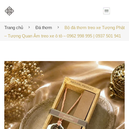
Trang chủ
Đá thơm
Bộ đá thơm treo xe Tượng Phật
– Tượng Quan Âm treo xe ô tô – 0962 998 995 | 0937 501 941