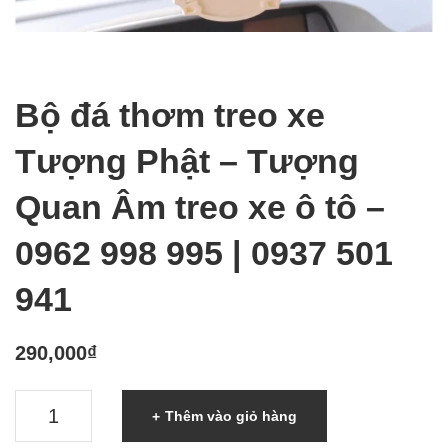
Bộ đá thơm treo xe
Tượng Phật – Tượng
Quan Âm treo xe ô tô –
0962 998 995 | 0937 501
941
290,000
₫
Bộ
Thêm vào giỏ hàng
đá