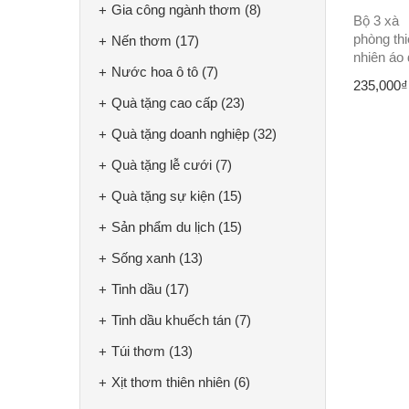
Gia công ngành thơm
(8)
Bộ 3 xà
phòng th
Nến thơm
(17)
nhiên áo 
Nước hoa ô tô
(7)
235,000
₫
Quà tặng cao cấp
(23)
Quà tặng doanh nghiệp
(32)
Quà tặng lễ cưới
(7)
Quà tặng sự kiện
(15)
Sản phẩm du lịch
(15)
Sống xanh
(13)
Tinh dầu
(17)
Tinh dầu khuếch tán
(7)
Túi thơm
(13)
Xịt thơm thiên nhiên
(6)