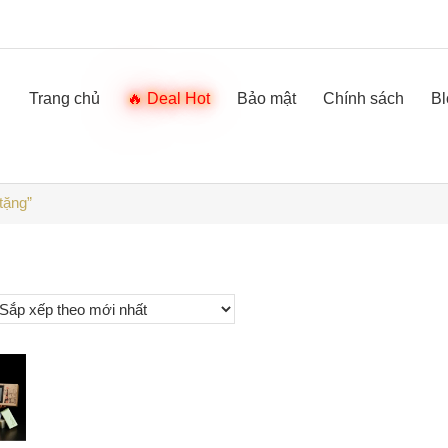
Trang chủ
Deal Hot
Bảo mật
Chính sách
Bl
tặng”