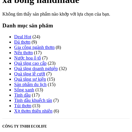
Không tìm thấy sản phẩm nào khớp với lựa chọn của bạn.
Danh mục sản phẩm
Deal Hot
(24)
Đá thơm
(9)
Gia công ngành thơm
(8)
Nến thơm
(17)
Nước hoa ô tô
(7)
Quà tặng cao cấp
(23)
Quà tặng doanh nghiệp
(32)
Quà tặng lễ cưới
(7)
Quà tặng sự kiện
(15)
Sản phẩm du lịch
(15)
Sống xanh
(13)
Tinh dầu
(17)
Tinh dầu khuếch tán
(7)
Túi thơm
(13)
Xịt thơm thiên nhiên
(6)
CÔNG TY TNHH ECOLIFE