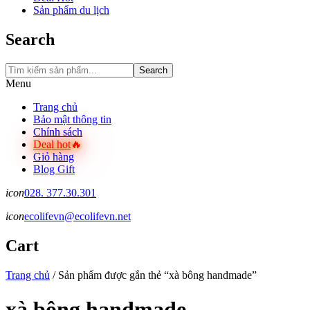
Sản phẩm du lịch
Search
Search
Menu
Trang chủ
Bảo mật thông tin
Chính sách
Deal hot
Giỏ hàng
Blog Gift
icon
028. 377.30.301
icon
ecolifevn@ecolifevn.net
Cart
Trang chủ
/
Sản phẩm được gắn thẻ “xà bông handmade”
xà bông handmade