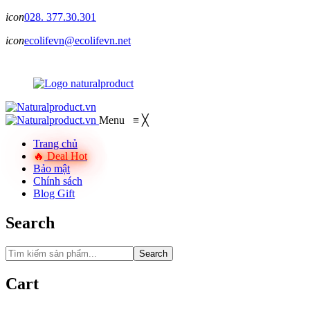
icon
028. 377.30.301
icon
ecolifevn@ecolifevn.net
Menu
≡
╳
Trang chủ
Deal Hot
Bảo mật
Chính sách
Blog Gift
Search
Search
Cart