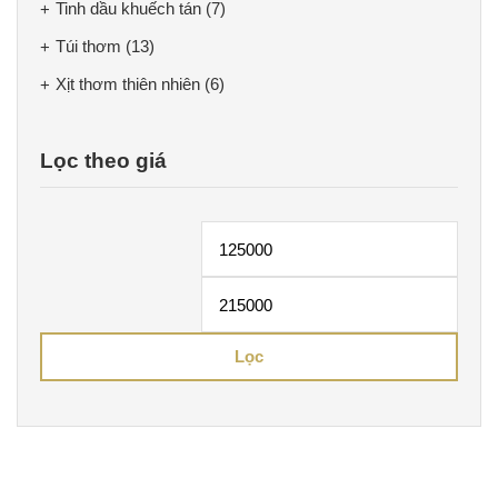
Tinh dầu khuếch tán
(7)
Túi thơm
(13)
Xịt thơm thiên nhiên
(6)
Lọc theo giá
Giá
Giá
tối
tối
thiểu
đa
Lọc