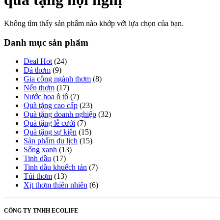
Không tìm thấy sản phẩm nào khớp với lựa chọn của bạn.
Danh mục sản phẩm
Deal Hot
(24)
Đá thơm
(9)
Gia công ngành thơm
(8)
Nến thơm
(17)
Nước hoa ô tô
(7)
Quà tặng cao cấp
(23)
Quà tặng doanh nghiệp
(32)
Quà tặng lễ cưới
(7)
Quà tặng sự kiện
(15)
Sản phẩm du lịch
(15)
Sống xanh
(13)
Tinh dầu
(17)
Tinh dầu khuếch tán
(7)
Túi thơm
(13)
Xịt thơm thiên nhiên
(6)
CÔNG TY TNHH ECOLIFE