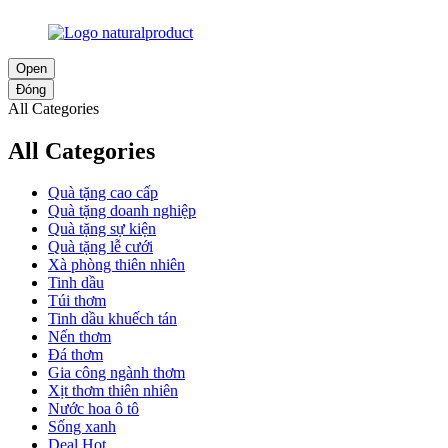
Open
Đóng
All Categories
All Categories
Quà tặng cao cấp
Quà tặng doanh nghiệp
Quà tặng sự kiện
Quà tặng lễ cưới
Xà phòng thiên nhiên
Tinh dầu
Túi thơm
Tinh dầu khuếch tán
Nến thơm
Đá thơm
Gia công ngành thơm
Xịt thơm thiên nhiên
Nước hoa ô tô
Sống xanh
Deal Hot