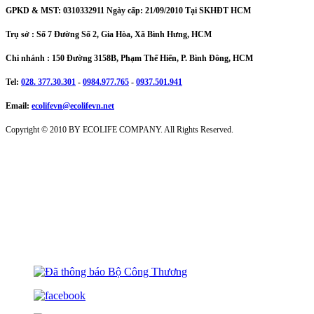
GPKD & MST: 0310332911 Ngày cấp: 21/09/2010 Tại SKHĐT HCM
Trụ sở : Số 7 Đường Số 2, Gia Hòa, Xã Bình Hưng, HCM
Chi nhánh : 150 Đường 3158B, Phạm Thế Hiển, P. Bình Đông, HCM
Tel:
028. 377.30.301
-
0984.977.765
-
0937.501.941
Email:
ecolifevn@ecolifevn.net
Copyright © 2010 BY ECOLIFE COMPANY. All Rights Reserved.