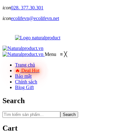
icon
028. 377.30.301
icon
ecolifevn@ecolifevn.net
Menu
≡
╳
Trang chủ
Deal Hot
Bảo mật
Chính sách
Blog Gift
Search
Search
Cart