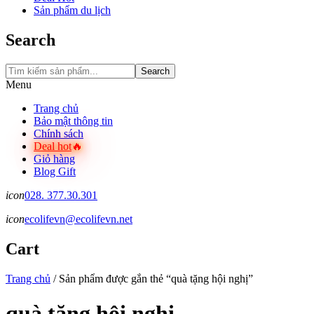
Sản phẩm du lịch
Search
Search
Menu
Trang chủ
Bảo mật thông tin
Chính sách
Deal hot
Giỏ hàng
Blog Gift
icon
028. 377.30.301
icon
ecolifevn@ecolifevn.net
Cart
Trang chủ
/
Sản phẩm được gắn thẻ “quà tặng hội nghị”
quà tặng hội nghị