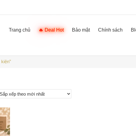
Trang chủ
Deal Hot
Bảo mật
Chính sách
Bl
kiện”