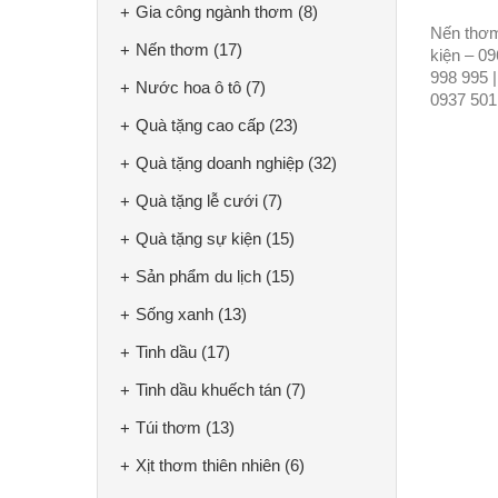
Gia công ngành thơm
(8)
Nến thơ
Nến thơm
(17)
kiện – 0
998 995 |
Nước hoa ô tô
(7)
0937 501
Quà tặng cao cấp
(23)
Quà tặng doanh nghiệp
(32)
Quà tặng lễ cưới
(7)
Quà tặng sự kiện
(15)
Sản phẩm du lịch
(15)
Sống xanh
(13)
Tinh dầu
(17)
Tinh dầu khuếch tán
(7)
Túi thơm
(13)
Xịt thơm thiên nhiên
(6)