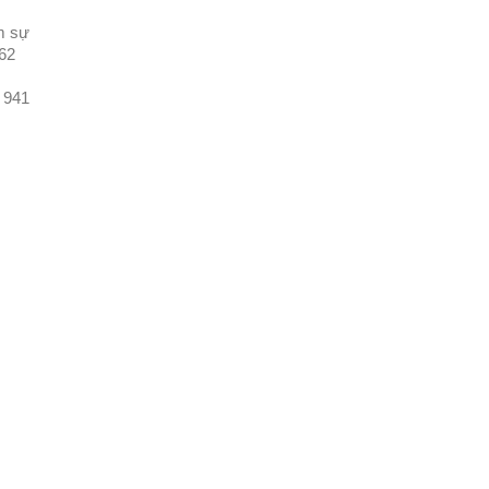
m sự
962
 941