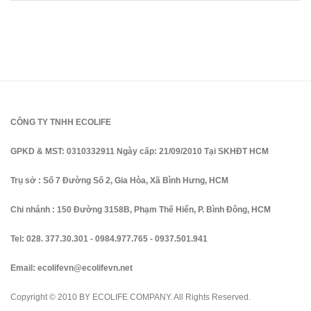
CÔNG TY TNHH ECOLIFE
GPKD & MST: 0310332911 Ngày cấp: 21/09/2010 Tại SKHĐT HCM
Trụ sở : Số 7 Đường Số 2, Gia Hòa, Xã Bình Hưng, HCM
Chi nhánh : 150 Đường 3158B, Phạm Thế Hiển, P. Bình Đông, HCM
Tel:
028. 377.30.301
-
0984.977.765
-
0937.501.941
Email:
ecolifevn@ecolifevn.net
Copyright © 2010 BY ECOLIFE COMPANY. All Rights Reserved.