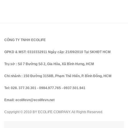
CÔNG TY TNHH ECOLIFE
GPKD & MST: 0310332911 Ngày cấp: 21/09/2010 Tại SKHĐT HCM
Trụ sở : Số 7 Đường Số 2, Gia Hòa, Xã Bình Hưng, HCM
Chi nhánh : 150 Đường 3158B, Phạm Thế Hiển, P. Bình Đông, HCM
Tel:
028. 377.30.301
-
0984.977.765
-
0937.501.941
Email:
ecolifevn@ecolifevn.net
Copyright © 2010 BY ECOLIFE COMPANY. All Rights Reserved.