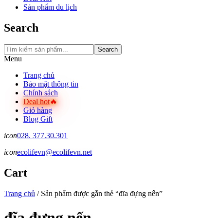
Sản phẩm du lịch
Search
Search
Menu
Trang chủ
Bảo mật thông tin
Chính sách
Deal hot
Giỏ hàng
Blog Gift
icon
028. 377.30.301
icon
ecolifevn@ecolifevn.net
Cart
Trang chủ
/
Sản phẩm được gắn thẻ “đĩa đựng nến”
đĩa đựng nến