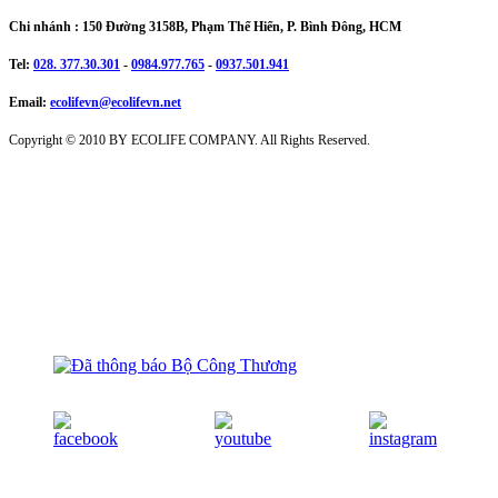
Chi nhánh : 150 Đường 3158B, Phạm Thế Hiển, P. Bình Đông, HCM
Tel:
028. 377.30.301
-
0984.977.765
-
0937.501.941
Email:
ecolifevn@ecolifevn.net
Copyright © 2010 BY ECOLIFE COMPANY. All Rights Reserved.