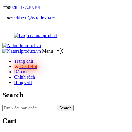
icon
028. 377.30.301
icon
ecolifevn@ecolifevn.net
Menu
≡
╳
Trang chủ
Deal Hot
Bảo mật
Chính sách
Blog Gift
Search
Search
Cart