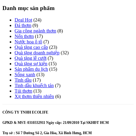
Danh mục sản phẩm
Deal Hot
(24)
Đá thơm
(9)
Gia công ngành thơm
(8)
Nến thơm
(17)
Nước hoa ô tô
(7)
Quà tặng cao cấp
(23)
Quà tặng doanh nghiệp
(32)
Quà tặng lễ cưới
(7)
Quà tặng sự kiện
(15)
Sản phẩm du lịch
(15)
Sống xanh
(13)
Tinh dầu
(17)
Tinh dầu khuếch tán
(7)
Túi thơm
(13)
Xịt thơm thiên nhiên
(6)
CÔNG TY TNHH ECOLIFE
GPKD & MST: 0310332911 Ngày cấp: 21/09/2010 Tại SKHĐT HCM
Trụ sở : Số 7 Đường Số 2, Gia Hòa, Xã Bình Hưng, HCM