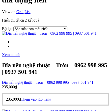
View on
Grid
List
Đã
Hiển thị tất cả 2 kết quả
sắp
Bộ lọc
xếp
theo
mới
nhất
Xem nhanh
Đĩa nến nghệ thuật – Tròn – 0962 998 995
| 0937 501 941
Đĩa nến nghệ thuật – Tròn – 0962 998 995 | 0937 501 941
235,000
₫
235,000
₫
Thêm vào giỏ hàng